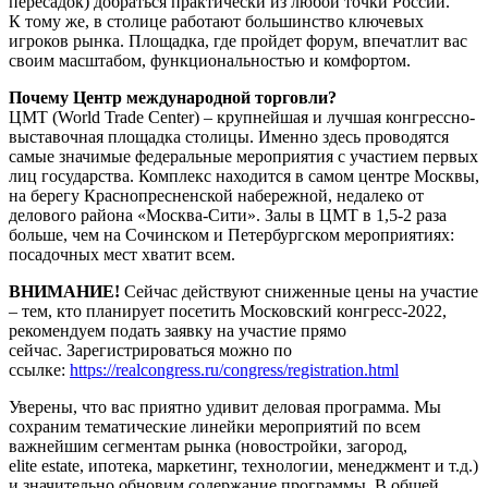
пересадок) добраться практически из любой точки России.
К тому же, в столице работают большинство ключевых
игроков рынка. Площадка, где пройдет форум, впечатлит вас
своим масштабом, функциональностью и комфортом.
Почему Центр международной торговли?
ЦМТ (World Trade Center) – крупнейшая и лучшая конгрессно-
выставочная площадка столицы. Именно здесь проводятся
самые значимые федеральные мероприятия с участием первых
лиц государства. Комплекс находится в самом центре Москвы,
на берегу Краснопресненской набережной, недалеко от
делового района «Москва-Сити». Залы в ЦМТ в 1,5-2 раза
больше, чем на Сочинском и Петербургском мероприятиях:
посадочных мест хватит всем.
ВНИМАНИЕ!
Сейчас действуют сниженные цены на участие
– тем, кто планирует посетить Московский конгресс-2022,
рекомендуем подать заявку на участие прямо
сейчас. Зарегистрироваться можно по
ссылке:
https://realcongress.ru/congress/registration.html
Уверены, что вас приятно удивит деловая программа. Мы
сохраним тематические линейки мероприятий по всем
важнейшим сегментам рынка (новостройки, загород,
elite estate, ипотека, маркетинг, технологии, менеджмент и т.д.)
и значительно обновим содержание программы. В общей