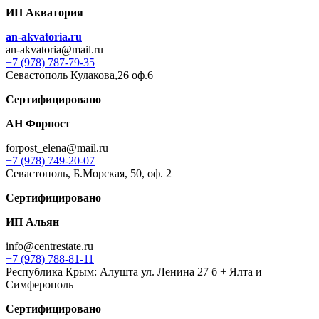
ИП Акватория
an-akvatoria.ru
an-akvatoria@mail.ru
+7 (978) 787-79-35
Севастополь Кулакова,26 оф.6
Сертифицировано
АН Форпост
forpost_elena@mail.ru
+7 (978) 749-20-07
Севастополь, Б.Морская, 50, оф. 2
Сертифицировано
ИП Альян
info@centrestate.ru
+7 (978) 788-81-11
Республика Крым: Алушта ул. Ленина 27 б + Ялта и
Симферополь
Сертифицировано