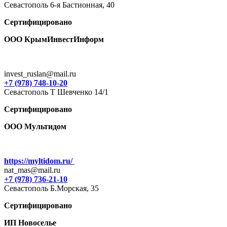
Севастополь 6-я Бастионная, 40
Сертифицировано
ООО КрымИнвестИнформ
invest_ruslan@mail.ru
+7 (978) 748-10-20
Севастополь Т Шевченко 14/1
Сертифицировано
ООО Мультидом
https://myltidom.ru/
nat_mas@mail.ru
+7 (978) 736-21-10
Севастополь Б.Морская, 35
Сертифицировано
ИП Новоселье