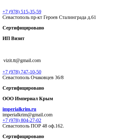
+7 (978) 515-35-59
Севастополь пр-кт Героев Сталинграда д.61
Сертифицировано
ИП Визит
vizit.tt@gmail.com
+7 (978) 747-10-50
Севастополь Очаковцев 36/8
Сертифицировано
ООО Империал Крым
imperialkrim.ru
imperialkrim@gmail.com
+7 (978) 804-27-02
Севастополь ПОР 48 оф.162.
Сертифицировано