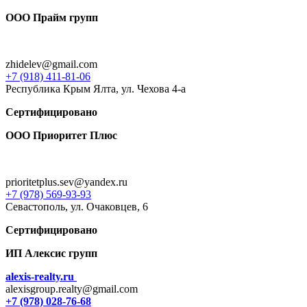
ООО Прайм групп
zhidelev@gmail.com
+7 (918) 411-81-06
Республика Крым Ялта, ул. Чехова 4-а
Сертифицировано
ООО Приоритет Плюс
prioritetplus.sev@yandex.ru
+7 (978) 569-93-93
Севастополь, ул. Очаковцев, 6
Сертифицировано
ИП Алексис групп
alexis-realty.ru
alexisgroup.realty@gmail.com
+7 (978) 028-76-68