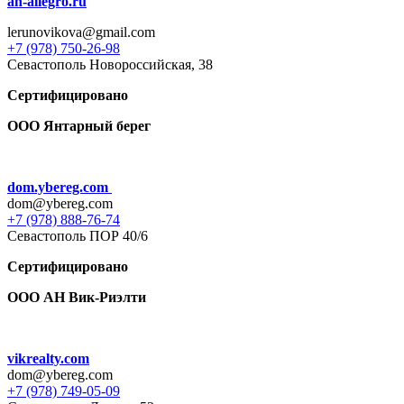
an-allegro.ru
lerunovikova@gmail.com
+7 (978) 750-26-98
Севастополь Новороссийская, 38
Сертифицировано
ООО Янтарный берег
dom.ybereg.com
dom@ybereg.com
+7 (978) 888-76-74
Севастополь ПОР 40/6
Сертифицировано
ООО АН Вик-Риэлти
vikrealty
.
com
dom@ybereg.com
+7 (978) 749-05-09