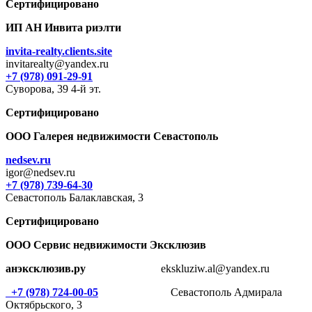
Сертифицировано
ИП АН Инвита риэлти
invita-realty.clients.site
invitarealty@yandex.ru
+7 (978) 091-29-91
Суворова, 39 4-й эт.
Сертифицировано
ООО Галерея недвижимости Севастополь
nedsev.ru
igor@nedsev.ru
+7 (978) 739-64-30
Севастополь Балаклавская, 3
Сертифицировано
ООО Сервис недвижимости Эксклюзив
анэксклюзив.ру
ekskluziw.al@yandex.ru
+7 (978) 724-00-05
Севастополь Адмирала
Октябрьского, 3